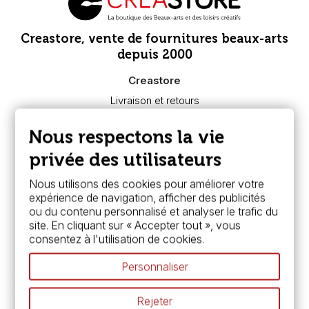
Creastore, vente de fournitures beaux-arts
depuis 2000
Creastore
Livraison et retours
Nous connaître
Paiement sécurisé
Nous respectons la vie
FAQ
Boutique à Angers
privée des utilisateurs
Services
Nous utilisons des cookies pour améliorer votre
expérience de navigation, afficher des publicités
Carte fidélité & avantages
ou du contenu personnalisé et analyser le trafic du
Chèque cadeau, bon cadeaux
site. En cliquant sur « Accepter tout », vous
Devis & bon de commande
consentez à l'utilisation de cookies.
Pass culture - mode d'emploi
Nos promotions en cours
Personnaliser
Espace conseils
L’aquarelle en tubes ou en godets ?
Rejeter