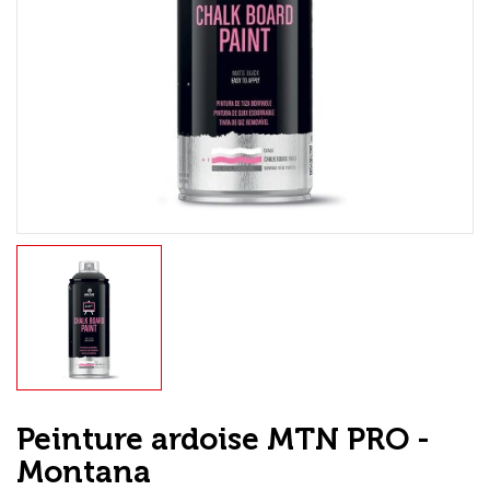
Loisirs Créatifs
Coffrets & cadeaux
Encadrement
mail
Contact / Aide
Peinture ardoise MTN PRO -
Montana