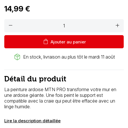
14,99 €
remove
add
shopping_bag
Ajouter au panier
package_2
En stock, livraison au plus tôt le mardi 11 août
Détail du produit
La peinture ardoise MTN PRO transforme votre mur en
une ardoise géante. Une fois peint le support est
compatible avec la craie qui peut être effacée avec un
linge humide.
Lire la description détaillée