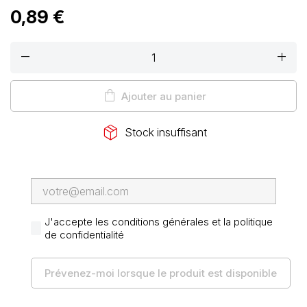
0,89 €
remove
add
shopping_bag
Ajouter au panier
package_2
Stock insuffisant
J'accepte les conditions générales et la politique
de confidentialité
Prévenez-moi lorsque le produit est disponible