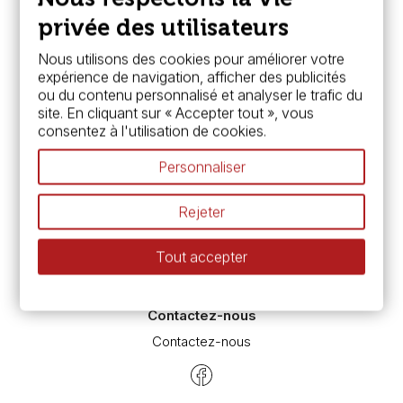
FAQ
Boutique à Angers
privée des utilisateurs
Services
Nous utilisons des cookies pour améliorer votre
expérience de navigation, afficher des publicités
Carte fidélité & avantages
ou du contenu personnalisé et analyser le trafic du
Chèque cadeau, bon cadeaux
site. En cliquant sur « Accepter tout », vous
Devis & bon de commande
consentez à l'utilisation de cookies.
Pass culture - mode d'emploi
Nos promotions en cours
Personnaliser
Espace conseils
L’aquarelle en tubes ou en godets ?
Rejeter
Le vocabulaire technique de l’aquarelle
Différence entre peinture Fine et Extra-fine
Tout accepter
Préparer une toile pour peinture à l'huile et acrylique
Nettoyage et entretien des pinceaux
Contactez-nous
Contactez-nous